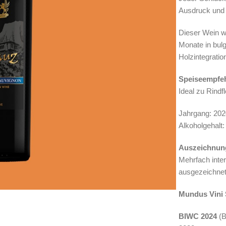
Ausdruck und 
Dieser Wein wi
Monate in bulg
Holzintegration
Speiseempfe
Ideal zu Rindf
Jahrgang: 20
Alkoholgehalt:
Auszeichnun
Mehrfach inter
ausgezeichnete
Mundus Vini 
BIWC 2024
(B