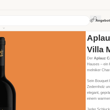
Angebot
Start
/
Jahrgan
Aplau
Villa 
Der
Aplauz C
Hauses – ein K
melniker Char
Sein Bouquet 
Zedernholz un
elegant, gepr
einem warmen,
Jeder Schluck 