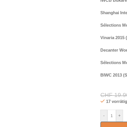
IWCB Bukare
Shanghai Int
Sélections M
Vinaria 2015 
Decanter Wor
Sélections M
BIWC 2013 (S
CHF
19.9
17 vorräti
-
+