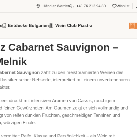
Händler Werden
+41 76 213 94 80
Wishlist
e
Entdecke Bulgarien
Wein Club Piastra
g
/
2020
/
Aplauz Cabarnet Sauvignon – Villa Melnik
z Cabarnet Sauvignon –
Melnik
abernet Sauvignon
zählt zu den meistprämierten Weinen des
lassiker seiner Rebsorte, interpretiert mit einem unverkennbaren
akter.
beeindruckt mit intensiven Aromen von Cassis, rauchigem
d feinen Gewürznoten. Am Gaumen zeigt er sich vollmundig und
ägt von reifen dunklen Früchten, geschmeidigen Tanninen und
 würzigen Finale.
vermittelt Reife, Klasse und Persönlichkeit – ein Wein mit