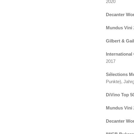
2020
Decanter Wor
Mundus Vini 
Gilbert & Gai
Internationa
2017
Sélections M
Punkte), Jahr
DiVino Top 5
Mundus Vini 
Decanter Wor