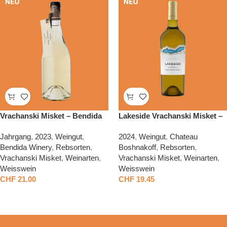
Vrachanski Misket – Bendida
Lakeside Vrachanski Misket –
Chateau Boshnakoff
Jahrgang
,
2023
,
Weingut
,
2024
,
Weingut
,
Chateau
Bendida Winery
,
Rebsorten
,
Boshnakoff
,
Rebsorten
,
Vrachanski Misket
,
Weinarten
,
Vrachanski Misket
,
Weinarten
,
Weisswein
Weisswein
CHF
21.00
CHF
19.45