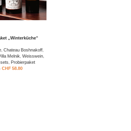
aket „Winterküche“
e
,
Chateau Boshnakoff
,
Villa Melnik
,
Weisswein
,
sets
,
Probierpaket
CHF
58.80
5