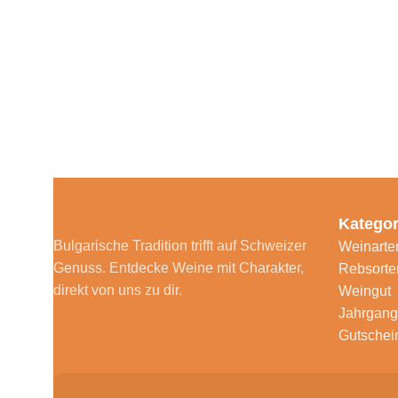
Kategor
Bulgarische Tradition trifft auf Schweizer
Weinarte
Genuss. Entdecke Weine mit Charakter,
Rebsorte
direkt von uns zu dir.
Weingut
Jahrgang
Gutschei