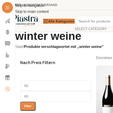
ÜBER UNS
Skip to navigation
KONTAKT
VERSAND
Skip to main content
Alle Kategorien
SELECT CATEGORY
winter weine
Start
/
Produkte verschlagwortet mit „winter weine“
Einzelnes
Nach Preis Filtern
Filter