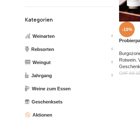
Kategorien
-15%
Weinarten
Probierp
Rebsorten
Burgozon
Rotwein
,
Weingut
Geschenk
CHF
69.1
Jahrgang
Weine zum Essen
Geschenksets
Aktionen