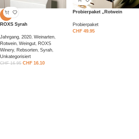
Probierpaket „Rotwein
-5%
Klassiker aus Bulgarien“
ROXS Syrah
Probierpaket
CHF
49.95
Jahrgang
,
2020
,
Weinarten
,
Rotwein
,
Weingut
,
ROXS
Winery
,
Rebsorten
,
Syrah
,
Unkategorisiert
CHF
16.10
CHF
16.95