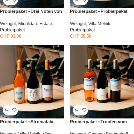
Probierpaket «Drei Noten von
Probierpaket «Probierpaket
Rot»
«Aplauz»
Weingut
,
Midalidare Estate
,
Weingut
,
Villa Melnik
,
Probierpaket
Probierpaket
CHF
83.00
CHF
55.50
Probierpaket «Strumatal»
Probierpaket «Tropfen vom
Meer»
Weingut
,
Villa Melnik
,
Vino
Weingut
,
Chateau Boshnakoff
,