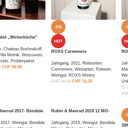
-5%
-
aket „Winterküche“
HOT
H
e
,
Chateau Boshnakoff
,
ROXS Carmenere
RO
Villa Melnik
,
Weisswein
,
sets
,
Probierpaket
Jahrgang
,
2021
,
Rebsorten
,
Jah
CHF
58.80
5
Carmenere
,
Weinarten
,
Rotwein
,
Mar
Weingut
,
ROXS Winery
Wei
CHF
15.20
Unk
CHF
16.00
CH
Mavrud 2017- Bendida
Rubin & Mavrud 2019 12 MO-
-
Bendida Winery
2017
,
Weingut
,
Bendida
Jahrgang
,
2019
,
Weingut
,
Bendida
SM