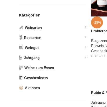
Kategorien
-15%
Weinarten
Probierp
Rebsorten
Burgozon
Rotwein
,
Weingut
Geschenk
CHF
69.1
Jahrgang
Weine zum Essen
Geschenksets
Aktionen
Rubin & 
Winery
Jahrgang
,