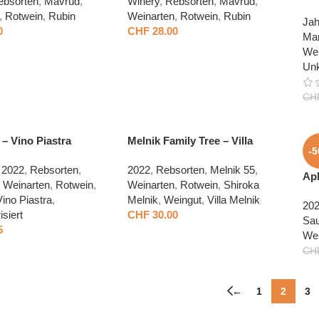
ebsorten
,
Mavrud
,
Winery
,
Rebsorten
,
Mavrud
,
,
Rotwein
,
Rubin
Weinarten
,
Rotwein
,
Rubin
Jah
0
CHF
28.00
Mar
Wei
Unk
CH
 – Vino Piastra
Melnik Family Tree – Villa
-
Melnik
2022
,
Rebsorten
,
2022
,
Rebsorten
,
Melnik 55
,
Apl
Weinarten
,
Rotwein
,
Weinarten
,
Rotwein
,
Shiroka
Vil
Vino Piastra
,
Melnik
,
Weingut
,
Villa Melnik
20
siert
CHF
30.00
Sau
5
Wei
CH
←
1
2
3