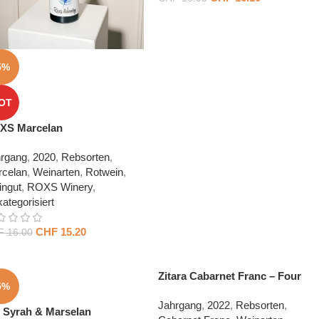
5%
OT
XS Marcelan
rgang
,
2020
,
Rebsorten
,
celan
,
Weinarten
,
Rotwein
,
ngut
,
ROXS Winery
,
ategorisiert
CHF
15.20
F
16.00
Zitara Cabarnet Franc – Four
5%
Friends
Jahrgang
,
2022
,
Rebsorten
,
 Syrah & Marselan