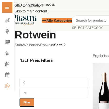
ÜBER UNS
Skip to navigation
KONTAKT
VERSAND
Skip to main content
Alle Kategorien
SELECT CATEGORY
Rotwein
Start
/
Weinarten
/
Rotwein
/
Seite 2
Ergebniss
Nach Preis Filtern
Filter