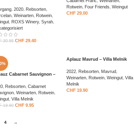
Cabarnet Franc
,
Weinarten
,
Rotwein
,
Four Friends
,
Weingut
rgang
,
2020
,
Rebsorten
,
CHF
29.00
celan
,
Weinarten
,
Rotwein
,
ngut
,
ROXS Winery
,
Syrah
,
ategorisiert
CHF
29.40
F
30.95
Aplauz Mavrud – Villa Melnik
50%
2022
,
Rebsorten
,
Mavrud
,
auz Cabarnet Sauvignon –
Weinarten
,
Rotwein
,
Weingut
,
Villa
la Melnik
Melnik
20
,
Rebsorten
,
Cabarnet
CHF
19.90
vignon
,
Weinarten
,
Rotwein
,
ngut
,
Villa Melnik
CHF
9.95
F
19.90
4
→