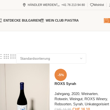
HÄNDLER WERDEN
+41 76 213 94 80
Wishlist
ENTDECKE BULGARIEN
WEIN CLUB PIASTRA
-5%
ROXS Syrah
Jahrgang
,
2020
,
Weinarten
,
Rotwein
,
Weingut
,
ROXS Winery
,
Rebsorten
,
Syrah
,
Unkategorisiert
CHF
16.10
CHF
16.95