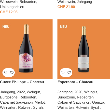
Weisswein
,
Rebsorten
,
Weisswein
,
Jahrgang
Unkategorisiert
CHF
21.90
CHF
12.95
Cuvee Philippe – Chateau
Esperanto – Chateau
Burgozone
Burgozone
Jahrgang
,
2022
,
Weingut
,
Jahrgang
,
2020
,
Weingut
,
Burgozone
,
Rebsorten
,
Burgozone
,
Rebsorten
,
Cabarnet Sauvignon
,
Merlot
,
Cabarnet Sauvignon
,
Gamza
,
Weinarten
,
Rotwein
,
Syrah
,
Weinarten
,
Rotwein
,
Syrah
,