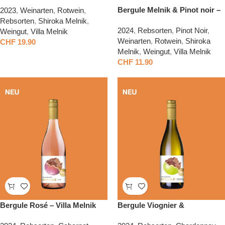
Melnik
Bergule Melnik & Pinot noir –
2023
,
Weinarten
,
Rotwein
,
Villa Melnik
Rebsorten
,
Shiroka Melnik
,
2024
,
Rebsorten
,
Pinot Noir
,
Weingut
,
Villa Melnik
Weinarten
,
Rotwein
,
Shiroka
CHF
19.90
Melnik
,
Weingut
,
Villa Melnik
CHF
11.90
Bergule Rosé – Villa Melnik
Bergule Viognier &
Chardonnay – Villa Melnik