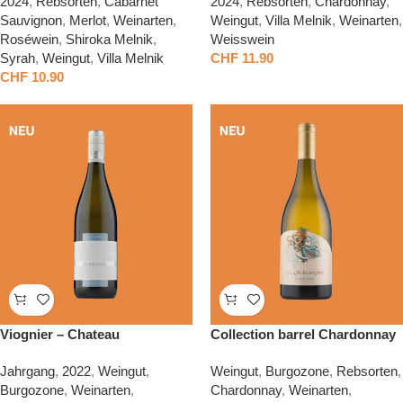
2024
,
Rebsorten
,
Cabarnet
2024
,
Rebsorten
,
Chardonnay
,
Sauvignon
,
Merlot
,
Weinarten
,
Weingut
,
Villa Melnik
,
Weinarten
,
Roséwein
,
Shiroka Melnik
,
Weisswein
Syrah
,
Weingut
,
Villa Melnik
CHF
11.90
CHF
10.90
Viognier – Chateau
Collection barrel Chardonnay
Burgozone
– Chateau Burgozone
Jahrgang
,
2022
,
Weingut
,
Weingut
,
Burgozone
,
Rebsorten
,
Burgozone
,
Weinarten
,
Chardonnay
,
Weinarten
,