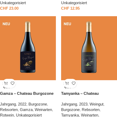
Unkategorisiert
Unkategorisiert
CHF
23.00
CHF
12.95
SOLD
SOLD
OUT
OUT
Gamza – Chateau Burgozone
Tamyanka – Chateau
Burgozone
Jahrgang
,
2022
,
Burgozone
,
Jahrgang
,
2023
,
Weingut
,
Rebsorten
,
Gamza
,
Weinarten
,
Burgozone
,
Rebsorten
,
Rotwein
,
Unkategorisiert
Tamyanka
,
Weinarten
,